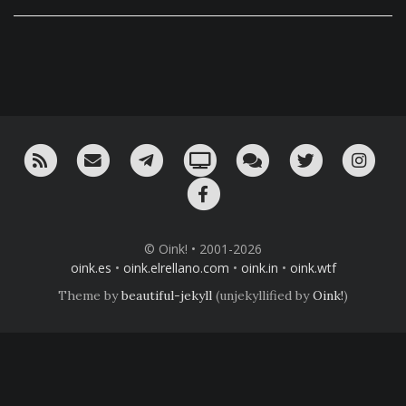
RSS
¡Mándame un email!
¡Nuestro canal en Telegram!
Oink! TV
Charla con nosotros 
Twitter
Ins
Facebook
© Oink! • 2001-2026
oink.es
•
oink.elrellano.com
•
oink.in
•
oink.wtf
Theme by
beautiful-jekyll
(unjekyllified by
Oink!
)