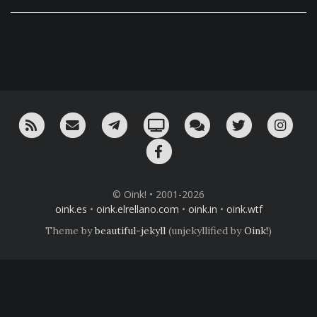
RSS
¡Mándame un email!
¡Nuestro canal en Telegram!
Oink! TV
Charla con nosotros 
Twitter
Ins
Facebook
© Oink! • 2001-2026
oink.es
•
oink.elrellano.com
•
oink.in
•
oink.wtf
Theme by
beautiful-jekyll
(unjekyllified by
Oink!
)