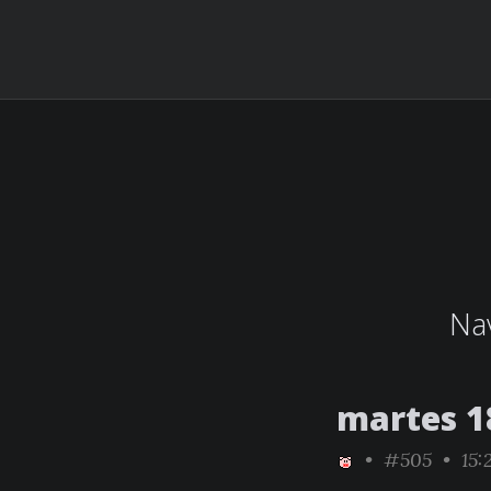
Nav
martes 1
•
#505
• 15: