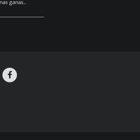
nas ganas...
ros en Telegram
nstagram
Facebook