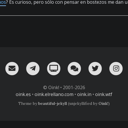
mos
? Es curioso, pero sólo con pensar en bostezos me dan u
RSS
¡Mándame un email!
¡Nuestro canal en Telegram!
Oink! TV
Charla con nosot
Twitter
I
© Oink! • 2001-2026
oink.es
•
oink.elrellano.com
•
oink.in
•
oink.wtf
Theme by
beautiful-jekyll
(unjekyllified by
Oink!
)