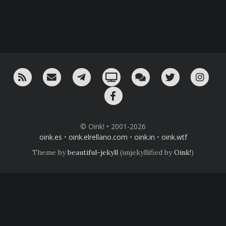
RSS
¡Mándame un email!
¡Nuestro canal en Telegram!
Oink! TV
Charla con nosotros 
Twitter
Ins
Facebook
© Oink! • 2001-2026
oink.es
•
oink.elrellano.com
•
oink.in
•
oink.wtf
Theme by
beautiful-jekyll
(unjekyllified by
Oink!
)