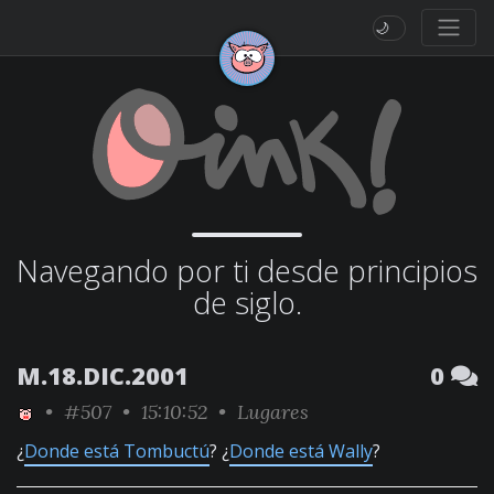
🌙
Navegando por ti desde principios
de siglo.
M.18.DIC.2001
0
•
#507
• 15:10:52 •
Lugares
¿
Donde está Tombuctú
? ¿
Donde está Wally
?