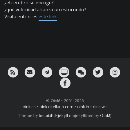
¿el cerebro se encoge?
¿qué velocidad alcanza un estornudo?
Visita entonces
este link
RSS
¡Mándame un email!
¡Nuestro canal en Telegram!
Oink! TV
Charla con nosotros 
Twitter
Ins
Facebook
© Oink! • 2001-2026
oink.es
•
oink.elrellano.com
•
oink.in
•
oink.wtf
Theme by
beautiful-jekyll
(unjekyllified by
Oink!
)