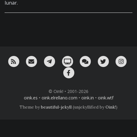
lunar.
RSS
¡Mándame un email!
¡Nuestro canal en Telegram!
Oink! TV
Charla con nosotros 
Twitter
Ins
Facebook
© Oink! • 2001-2026
oink.es
•
oink.elrellano.com
•
oink.in
•
oink.wtf
Theme by
beautiful-jekyll
(unjekyllified by
Oink!
)