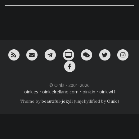
RSS
¡Mándame un email!
¡Nuestro canal en Telegram!
Oink! TV
Charla con nosotros 
Twitter
Ins
Facebook
© Oink! • 2001-2026
oink.es
•
oink.elrellano.com
•
oink.in
•
oink.wtf
Theme by
beautiful-jekyll
(unjekyllified by
Oink!
)