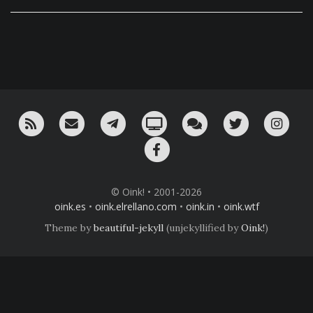
RSS
¡Mándame un email!
¡Nuestro canal en Telegram!
Oink! TV
Charla con nosotros 
Twitter
Ins
Facebook
© Oink! • 2001-2026
oink.es
•
oink.elrellano.com
•
oink.in
•
oink.wtf
Theme by
beautiful-jekyll
(unjekyllified by
Oink!
)