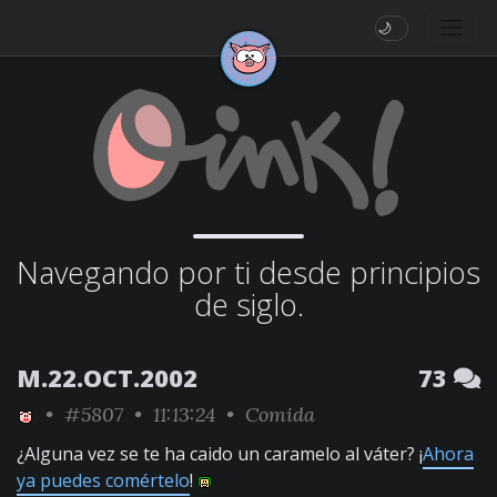
🌙
Navegando por ti desde principios
de siglo.
M.22.OCT.2002
73
•
#5807
• 11:13:24 •
Comida
¿Alguna vez se te ha caido un caramelo al váter? ¡
Ahora
ya puedes comértelo
!