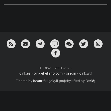
RSS
¡Mándame un email!
¡Nuestro canal en Telegram!
Oink! TV
Charla con nosotros 
Twitter
Ins
Facebook
© Oink! • 2001-2026
oink.es
•
oink.elrellano.com
•
oink.in
•
oink.wtf
Theme by
beautiful-jekyll
(unjekyllified by
Oink!
)