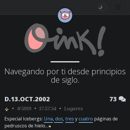
🌙
Navegando por ti desde principios
de siglo.
D.13.OCT.2002
73
•
#5919
• 17:57:54 •
Lugares
Especial Icebergs:
Una
,
dos
,
tres
y
cuatro
páginas de
pedruscos de hielo...