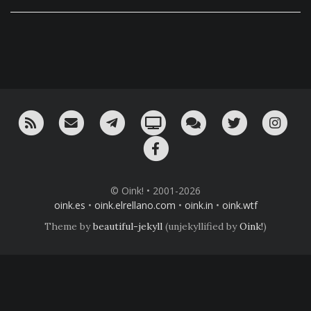
RSS
¡Mándame un email!
¡Nuestro canal en Telegram!
Oink! TV
Charla con nosotros 
Twitter
Ins
Facebook
© Oink! • 2001-2026
oink.es
•
oink.elrellano.com
•
oink.in
•
oink.wtf
Theme by
beautiful-jekyll
(unjekyllified by
Oink!
)