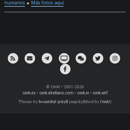
humanos
Más fotos aquí
.
RSS
¡Mándame un email!
¡Nuestro canal en Telegram!
Oink! TV
Charla con nosotros 
Twitter
Ins
Facebook
© Oink! • 2001-2026
oink.es
•
oink.elrellano.com
•
oink.in
•
oink.wtf
Theme by
beautiful-jekyll
(unjekyllified by
Oink!
)