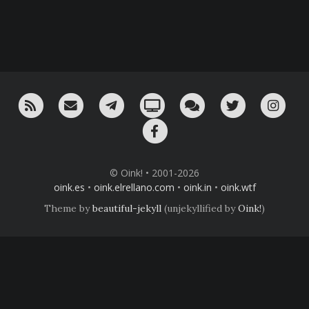
RSS
¡Mándame un email!
¡Nuestro canal en Telegram!
Oink! TV
Charla con nosotros 
Twitter
Ins
Facebook
© Oink! • 2001-2026
oink.es
•
oink.elrellano.com
•
oink.in
•
oink.wtf
Theme by
beautiful-jekyll
(unjekyllified by
Oink!
)