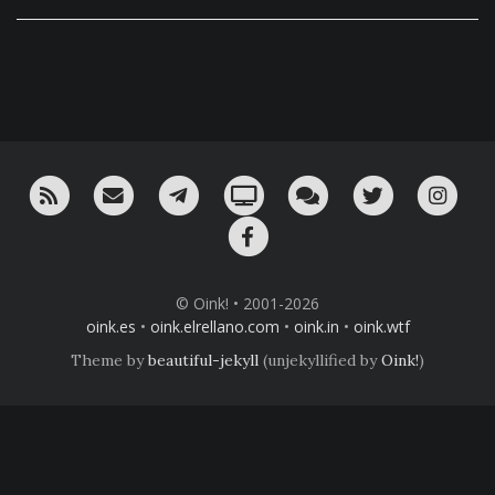
RSS
¡Mándame un email!
¡Nuestro canal en Telegram!
Oink! TV
Charla con nosotros 
Twitter
Ins
Facebook
© Oink! • 2001-2026
oink.es
•
oink.elrellano.com
•
oink.in
•
oink.wtf
Theme by
beautiful-jekyll
(unjekyllified by
Oink!
)