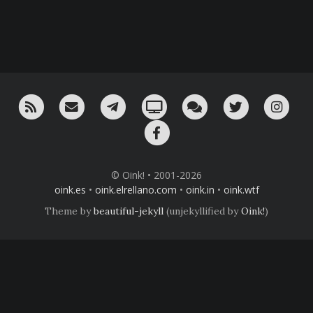
RSS
¡Mándame un email!
¡Nuestro canal en Telegram!
Oink! TV
Charla con nosotros 
Twitter
Ins
Facebook
© Oink! • 2001-2026
oink.es
•
oink.elrellano.com
•
oink.in
•
oink.wtf
Theme by
beautiful-jekyll
(unjekyllified by
Oink!
)