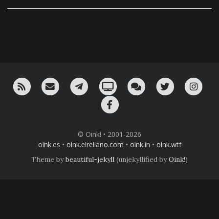
RSS
¡Mándame un email!
¡Nuestro canal en Telegram!
Oink! TV
Charla con nosotros 
Twitter
Ins
Facebook
© Oink! • 2001-2026
oink.es
•
oink.elrellano.com
•
oink.in
•
oink.wtf
Theme by
beautiful-jekyll
(unjekyllified by
Oink!
)