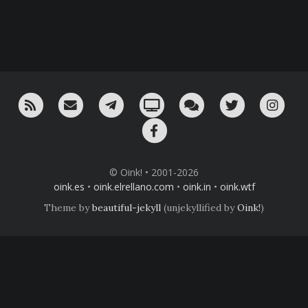
RSS
¡Mándame un email!
¡Nuestro canal en Telegram!
Oink! TV
Charla con nosotros 
Twitter
Ins
Facebook
© Oink! • 2001-2026
oink.es
•
oink.elrellano.com
•
oink.in
•
oink.wtf
Theme by
beautiful-jekyll
(unjekyllified by
Oink!
)