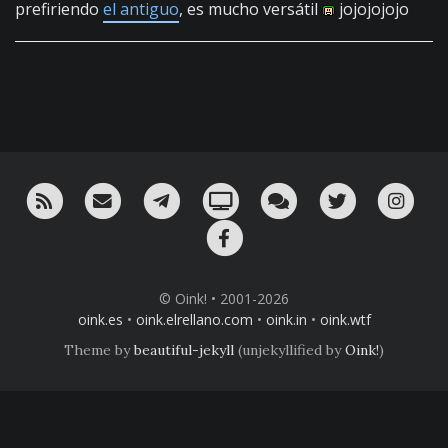
prefiriendo
el antiguo
, es mucho versátil
jojojojojo
RSS
¡Mándame un email!
¡Nuestro canal en Telegram!
Oink! TV
Charla con nosotros 
Twitter
Ins
Facebook
© Oink! • 2001-2026
oink.es
•
oink.elrellano.com
•
oink.in
•
oink.wtf
Theme by
beautiful-jekyll
(unjekyllified by
Oink!
)