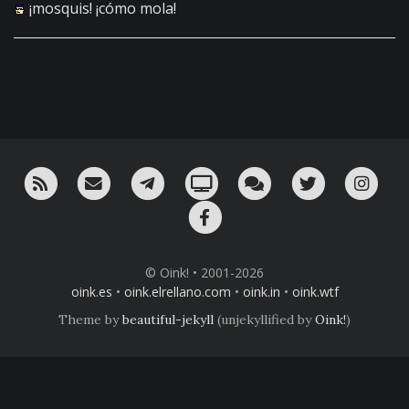
¡mosquis! ¡cómo mola!
RSS
¡Mándame un email!
¡Nuestro canal en Telegram!
Oink! TV
Charla con nosotros 
Twitter
Ins
Facebook
© Oink! • 2001-2026
oink.es
•
oink.elrellano.com
•
oink.in
•
oink.wtf
Theme by
beautiful-jekyll
(unjekyllified by
Oink!
)