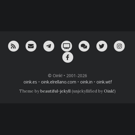
RSS
¡Mándame un email!
¡Nuestro canal en Telegram!
Oink! TV
Charla con nosotros 
Twitter
Ins
Facebook
© Oink! • 2001-2026
oink.es
•
oink.elrellano.com
•
oink.in
•
oink.wtf
Theme by
beautiful-jekyll
(unjekyllified by
Oink!
)