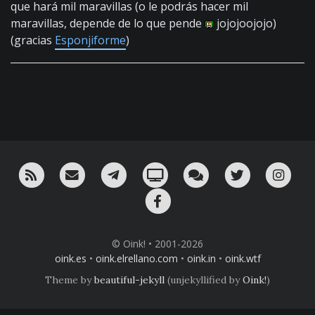
que hará mil maravillas (o le podrás hacer mil
maravillas, depende de lo que pende
jojojoojojo)
(gracias
Esponjiforme
)
RSS
¡Mándame un email!
¡Nuestro canal en Telegram!
Oink! TV
Charla con nosotros 
Twitter
Ins
Facebook
© Oink! • 2001-2026
oink.es
•
oink.elrellano.com
•
oink.in
•
oink.wtf
Theme by
beautiful-jekyll
(unjekyllified by
Oink!
)