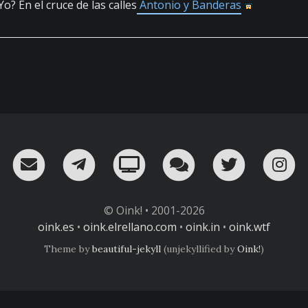
o? En el cruce de las calles
Antonio y Banderas
RSS
¡Mándame un email!
¡Nuestro canal en Telegram!
Oink! TV
Charla con nosot
Twitter
I
© Oink! • 2001-2026
oink.es
•
oink.elrellano.com
•
oink.in
•
oink.wtf
Theme by
beautiful-jekyll
(unjekyllified by
Oink!
)