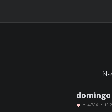
Nav
domingo 
•
#784
• 12: