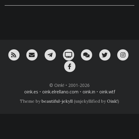
RSS
¡Mándame un email!
¡Nuestro canal en Telegram!
Oink! TV
Charla con nosotros 
Twitter
Ins
Facebook
© Oink! • 2001-2026
oink.es
•
oink.elrellano.com
•
oink.in
•
oink.wtf
Theme by
beautiful-jekyll
(unjekyllified by
Oink!
)