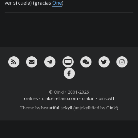
ver si cuela) (gracias
One
)
RSS
¡Mándame un email!
¡Nuestro canal en Telegram!
Oink! TV
Charla con nosotros 
Twitter
Ins
Facebook
© Oink! • 2001-2026
oink.es
•
oink.elrellano.com
•
oink.in
•
oink.wtf
Theme by
beautiful-jekyll
(unjekyllified by
Oink!
)