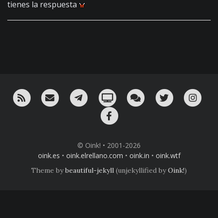
tienes la respuesta
RSS
¡Mándame un email!
¡Nuestro canal en Telegram!
Oink! TV
Charla con nosotros 
Twitter
Ins
Facebook
© Oink! • 2001-2026
oink.es
•
oink.elrellano.com
•
oink.in
•
oink.wtf
Theme by
beautiful-jekyll
(unjekyllified by
Oink!
)