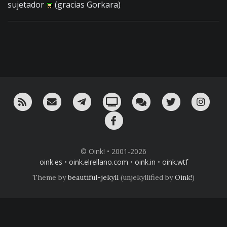
sujetador
(gracias Gorkara)
RSS
¡Mándame un email!
¡Nuestro canal en Telegram!
Oink! TV
Charla con nosotros 
Twitter
Ins
Facebook
© Oink! • 2001-2026
oink.es
•
oink.elrellano.com
•
oink.in
•
oink.wtf
Theme by
beautiful-jekyll
(unjekyllified by
Oink!
)