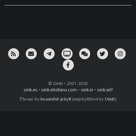
RSS
¡Mándame un email!
¡Nuestro canal en Telegram!
Oink! TV
Charla con nosotros 
Twitter
Ins
Facebook
© Oink! • 2001-2026
oink.es
•
oink.elrellano.com
•
oink.in
•
oink.wtf
Theme by
beautiful-jekyll
(unjekyllified by
Oink!
)