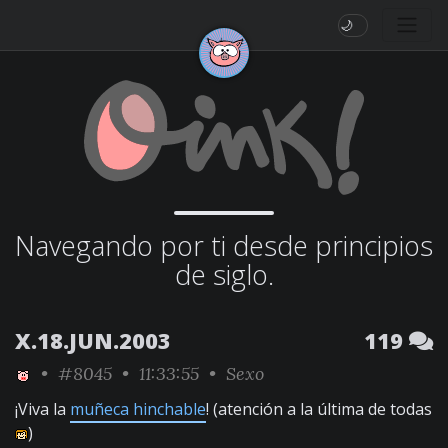
🌙
Navegando por ti desde principios
de siglo.
X.18.JUN.2003
119
•
#8045
• 11:33:55 •
Sexo
¡Viva la
muñeca hinchable
! (atención a la última de todas
)