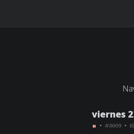
Nav
viernes 
•
#8609
• 10