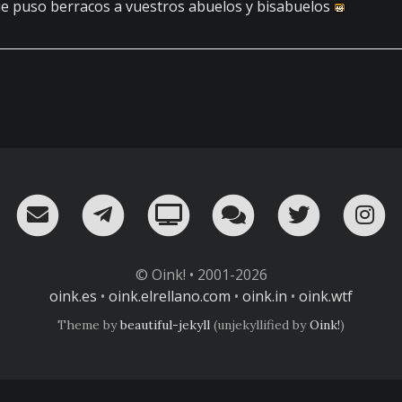
e puso berracos a vuestros abuelos y bisabuelos
RSS
¡Mándame un email!
¡Nuestro canal en Telegram!
Oink! TV
Charla con nosot
Twitter
I
© Oink! • 2001-2026
oink.es
•
oink.elrellano.com
•
oink.in
•
oink.wtf
Theme by
beautiful-jekyll
(unjekyllified by
Oink!
)