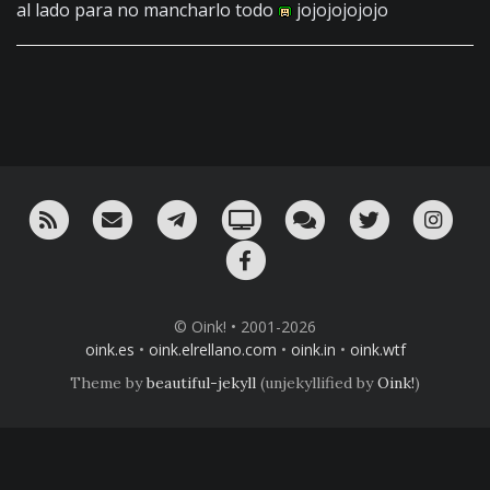
al lado para no mancharlo todo
jojojojojojo
RSS
¡Mándame un email!
¡Nuestro canal en Telegram!
Oink! TV
Charla con nosotros 
Twitter
Ins
Facebook
© Oink! • 2001-2026
oink.es
•
oink.elrellano.com
•
oink.in
•
oink.wtf
Theme by
beautiful-jekyll
(unjekyllified by
Oink!
)