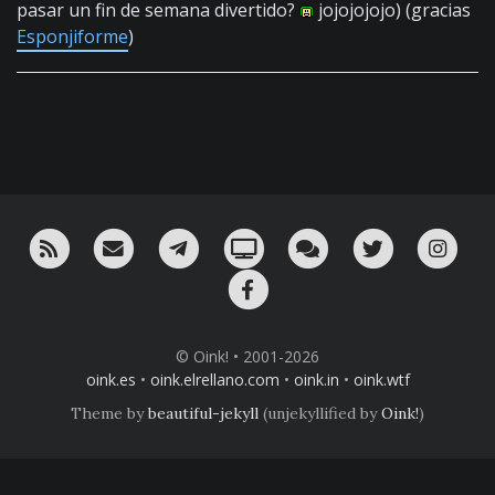
pasar un fin de semana divertido?
jojojojojo) (gracias
Esponjiforme
)
RSS
¡Mándame un email!
¡Nuestro canal en Telegram!
Oink! TV
Charla con nosotros 
Twitter
Ins
Facebook
© Oink! • 2001-2026
oink.es
•
oink.elrellano.com
•
oink.in
•
oink.wtf
Theme by
beautiful-jekyll
(unjekyllified by
Oink!
)