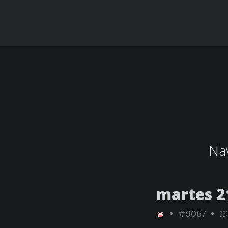
Nav
martes 2
•
#9067
• 11