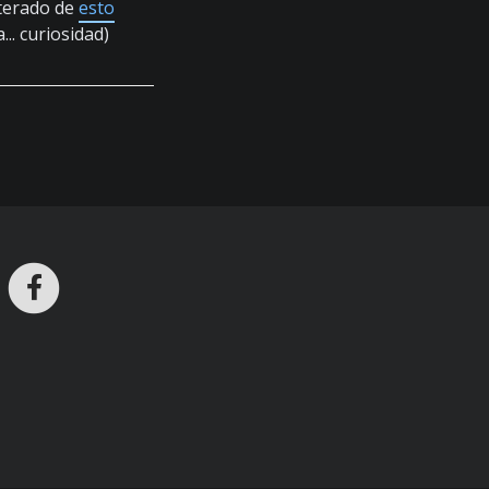
nterado de
esto
... curiosidad)
ros en Telegram
nstagram
Facebook