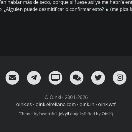
an hablar más de sexo, porque si fuese así ya me habría e
 ¿Alguien puede desmitificar o confirmar esto?
(me pica la
RSS
¡Mándame un email!
¡Nuestro canal en Telegram!
Oink! TV
Charla con nosot
Twitter
I
© Oink! • 2001-2026
oink.es
•
oink.elrellano.com
•
oink.in
•
oink.wtf
Theme by
beautiful-jekyll
(unjekyllified by
Oink!
)