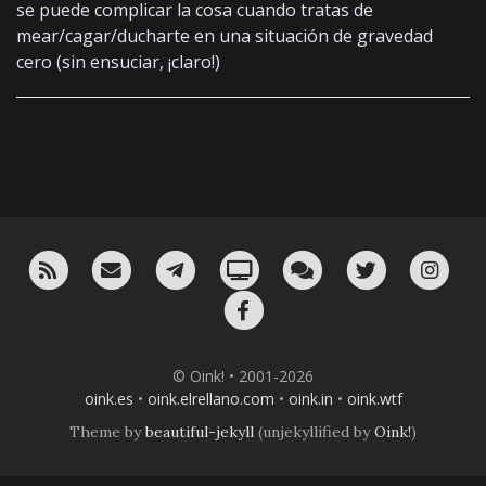
se puede complicar la cosa cuando tratas de
mear/cagar/ducharte en una situación de gravedad
cero (sin ensuciar, ¡claro!)
RSS
¡Mándame un email!
¡Nuestro canal en Telegram!
Oink! TV
Charla con nosotros 
Twitter
Ins
Facebook
© Oink! • 2001-2026
oink.es
•
oink.elrellano.com
•
oink.in
•
oink.wtf
Theme by
beautiful-jekyll
(unjekyllified by
Oink!
)