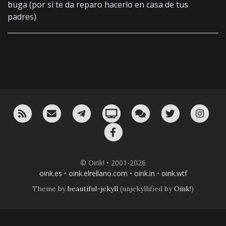
buga (por si te da reparo hacerlo en casa de tus
padres)
RSS
¡Mándame un email!
¡Nuestro canal en Telegram!
Oink! TV
Charla con nosotros 
Twitter
Ins
Facebook
© Oink! • 2001-2026
oink.es
•
oink.elrellano.com
•
oink.in
•
oink.wtf
Theme by
beautiful-jekyll
(unjekyllified by
Oink!
)