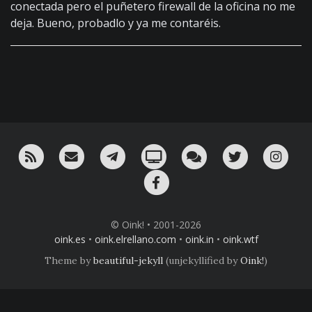
conectada pero el puñetero firewall de la oficina no me
deja. Bueno, probadlo y ya me contaréis.
RSS
¡Mándame un email!
¡Nuestro canal en Telegram!
Oink! TV
Charla con nosotros 
Twitter
Ins
Facebook
© Oink! • 2001-2026
oink.es
•
oink.elrellano.com
•
oink.in
•
oink.wtf
Theme by
beautiful-jekyll
(unjekyllified by
Oink!
)