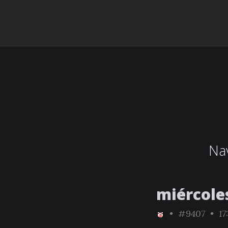
Nav
miércole
•
#9407
• 17