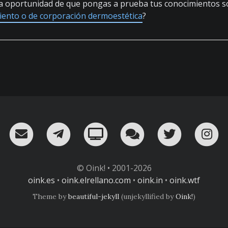
 la oportunidad de que pongas a prueba tus conocimientos 
iento o de corporación dermoestética
?
RSS
¡Mándame un email!
¡Nuestro canal en Telegram!
Oink! TV
Charla con nosot
Twitter
I
© Oink! • 2001-2026
oink.es
•
oink.elrellano.com
•
oink.in
•
oink.wtf
Theme by
beautiful-jekyll
(unjekyllified by
Oink!
)