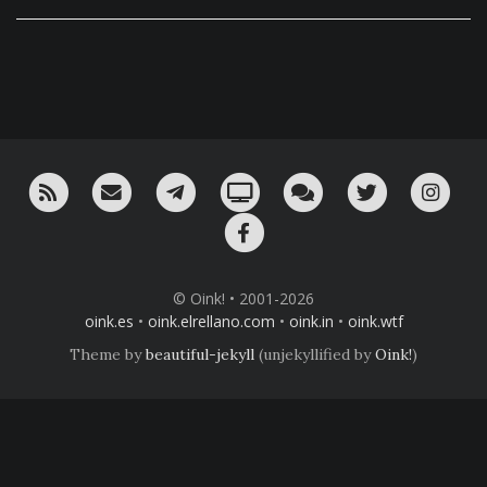
RSS
¡Mándame un email!
¡Nuestro canal en Telegram!
Oink! TV
Charla con nosotros 
Twitter
Ins
Facebook
© Oink! • 2001-2026
oink.es
•
oink.elrellano.com
•
oink.in
•
oink.wtf
Theme by
beautiful-jekyll
(unjekyllified by
Oink!
)