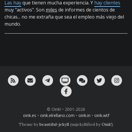
Las hay
que tienen mucha experiencia. Y
hay clientes
muy "activos". Son
miles
de informes de cientos de
chicas... no me extraña que sea el empleo más viejo del
mundo.
RSS
¡Mándame un email!
¡Nuestro canal en Telegram!
Oink! TV
Charla con nosotros 
Twitter
Ins
Facebook
© Oink! • 2001-2026
oink.es
•
oink.elrellano.com
•
oink.in
•
oink.wtf
Theme by
beautiful-jekyll
(unjekyllified by
Oink!
)