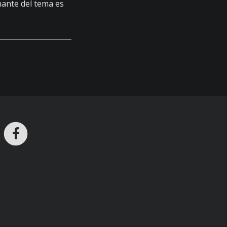
ante del tema es
ros en Telegram
nstagram
Facebook