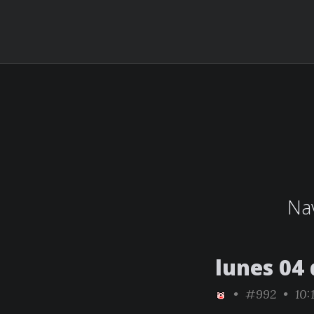
Nav
lunes 04 
•
#992
• 10: