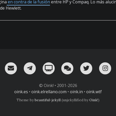
gina
en contra de la fusión
entre HP y Compaq. Lo más alucin
 de Hewlett.
RSS
¡Mándame un email!
¡Nuestro canal en Telegram!
Oink! TV
Charla con nosot
Twitter
I
© Oink! • 2001-2026
oink.es
•
oink.elrellano.com
•
oink.in
•
oink.wtf
Theme by
beautiful-jekyll
(unjekyllified by
Oink!
)