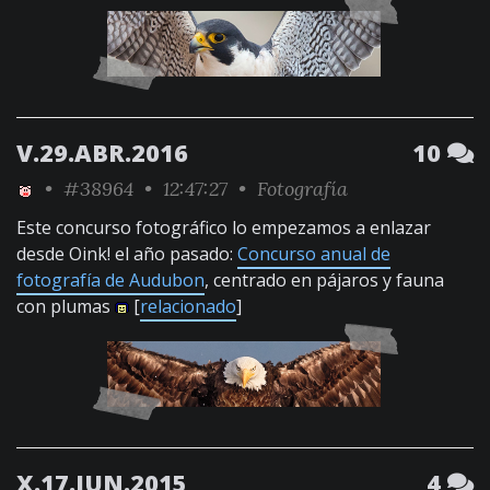
V.29.ABR.2016
10
•
#38964
• 12:47:27 •
Fotografía
Este concurso fotográfico lo empezamos a enlazar
desde Oink! el año pasado:
Concurso anual de
fotografía de Audubon
, centrado en pájaros y fauna
con plumas
[
relacionado
]
X.17.JUN.2015
4