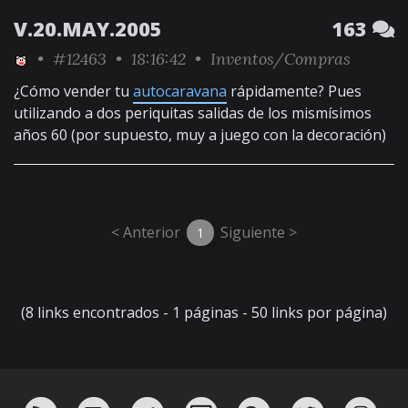
V.20.MAY.2005
163
•
#12463
• 18:16:42 •
Inventos/Compras
¿Cómo vender tu
autocaravana
rápidamente? Pues
utilizando a dos periquitas salidas de los mismísimos
años 60 (por supuesto, muy a juego con la decoración)
< Anterior
Siguiente >
1
(8 links encontrados - 1 páginas - 50 links por página)
RSS
¡Mándame un email!
¡Nuestro canal en Telegram!
Oink! TV
Charla con nosotros 
Twitter
Ins