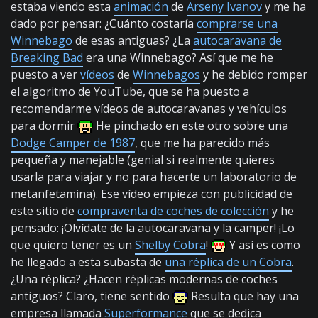
estaba viendo esta
animación
de
Arseny Ivanov
y me ha
dado por pensar: ¿Cuánto costaría
comprarse una
Winnebago
de esas antiguas? ¿La
autocaravana de
Breaking Bad
era una Winnebago? Así que me he
puesto a ver
vídeos
de
Winnebagos
y he debido romper
el algoritmo de YouTube, que se ha puesto a
recomendarme vídeos de autocaravanas y vehículos
para dormir
He pinchado en este otro sobre una
Dodge Camper de 1987
, que me ha parecido más
pequeña y manejable (genial si realmente quieres
usarla para viajar y no para hacerte un laboratorio de
metanfetamina). Ese vídeo empieza con publicidad de
este sitio de
compraventa de coches de colección
y he
pensado: ¡Olvídate de la autocaravana y la camper! ¡Lo
que quiero tener es un
Shelby Cobra
!
Y así es como
he llegado a esta subasta de
una réplica de un Cobra
.
¿Una réplica? ¿Hacen réplicas modernas de coches
antiguos? Claro, tiene sentido
Resulta que hay una
empresa llamada
Superformance
que se dedica