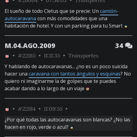
•
#26004
• 07:54:03 •
Transportes
El sueño de todo Cletus que se precie: Un
camión-
autocaravana
con más comodidades que una
habitación de hotel. Y con un parking para tu Smart
M.04.AGO.2009
34
•
#22185
• 11:11:35 •
Transportes
Y hablando de autocaravanas... ¿no es un poco suicida
hacer una
caravana con tantos ángulos y esquinas
? No
quiero ni imaginarme la de golpes que te puedes
acabar dando a lo largo de un viaje
•
#22184
• 11:09:55 •
¿Por qué todas las autocaravanas son blancas? ¿No las
hacen en rojo, verde o azul?