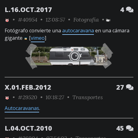
L.16.OCT.2017
4
•
#40954
• 12:08:57 •
Fotografía
•
Fotógrafo convierte una
autocaravana
en una cámara
gigante
[
vimeo
]
X.01.FEB.2012
27
•
#29520
• 10:18:27 •
Transportes
Autocaravanas
.
L.04.OCT.2010
45