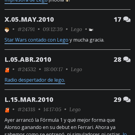
X.05.MAY.2010
17
•
#24791
• 09:12:39 •
Lego
•
Star Wars contado con Lego
y mucha gracia.
L.05.ABR.2010
28
•
#24532
• 18:00:17 •
Lego
Radio despertador de lego.
L.15.MAR.2010
29
•
#24318
• 14:17:05 •
Lego
Ayer arrancó la Fórmula 1 y qué mejor forma que
Alonso ganando en su debut en Ferrari. Ahora ya
sabemos como se entrenó, ni simuladores ni ostias,
lo