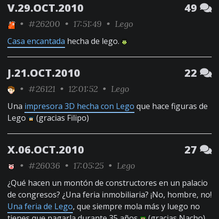
V.29.OCT.2010
49
•
#26200
• 17:51:49 •
Lego
Casa encantada
hecha de lego.
J.21.OCT.2010
22
•
#26121
• 12:01:52 •
Lego
Una
impresora 3D hecha con Lego
que hace figuras de
Lego
(gracias Filipo)
X.06.OCT.2010
27
•
#26036
• 17:05:25 •
Lego
¿Qué hacen un montón de constructores en un palacio
de congresos? ¿Una feria inmobiliaria? ¡No, hombre, no!
Una feria de Lego
, que siempre mola más y luego no
tienes que pagarla durante 35 años
(gracias Nacho)