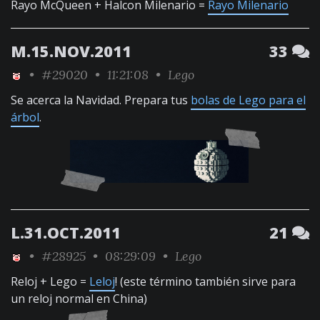
Rayo McQueen + Halcon Milenario =
Rayo Milenario
M.15.NOV.2011
33
•
#29020
• 11:21:08 •
Lego
Se acerca la Navidad. Prepara tus
bolas de Lego para el
árbol
.
L.31.OCT.2011
21
•
#28925
• 08:29:09 •
Lego
Reloj + Lego =
Leloj
! (este término también sirve para
un reloj normal en China)