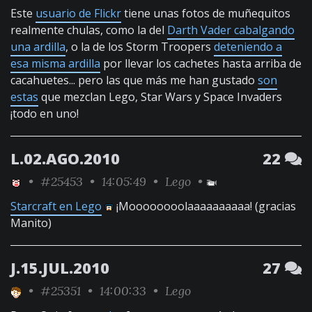
Este
usuario de Flickr
tiene unas fotos de muñequitos
realmente chulas, como la del
Darth Vader cabalgando
una ardilla
, o la de los Storm Troopers
deteniendo a
esa misma ardilla
por llevar los cachetes hasta arriba de
cacahuetes... pero las que más me han gustado
son
estas
que mezclan Lego, Star Wars y Space Invaders
¡todo en uno!
L.02.AGO.2010
22
•
#25453
• 14:05:49 •
Lego
•
Starcraft en Lego
¡Moooooooolaaaaaaaaaa! (gracias
Manito)
J.15.JUL.2010
27
•
#25351
• 14:00:33 •
Lego