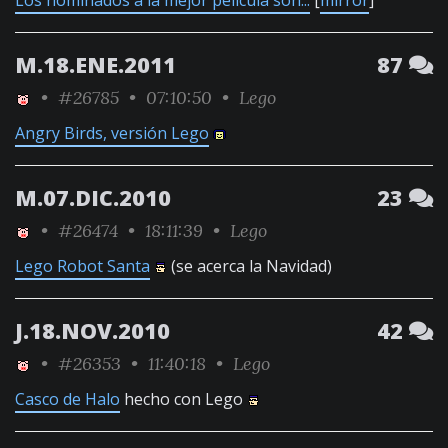
Los nominados a la mejor película son...
[
mirror
]
M.18.ENE.2011
87
•
#26785
• 07:10:50 •
Lego
Angry Birds, versión Lego
M.07.DIC.2010
23
•
#26474
• 18:11:39 •
Lego
Lego Robot Santa
(se acerca la Navidad)
J.18.NOV.2010
42
•
#26353
• 11:40:18 •
Lego
Casco de Halo
hecho con Lego