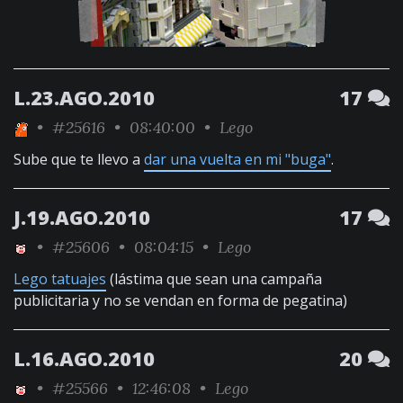
L.23.AGO.2010
17
•
#25616
• 08:40:00 •
Lego
Sube que te llevo a
dar una vuelta en mi "buga"
.
J.19.AGO.2010
17
•
#25606
• 08:04:15 •
Lego
Lego tatuajes
(lástima que sean una campaña
publicitaria y no se vendan en forma de pegatina)
L.16.AGO.2010
20
•
#25566
• 12:46:08 •
Lego