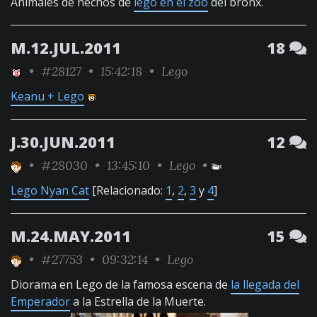
Animales de hechos de
lego en el zoo
del bronx.
M.12.JUL.2011
18
•
#28127
• 15:42:18 •
Lego
Keanu + Lego
J.30.JUN.2011
12
•
#28030
• 13:45:10 •
Lego
•
Lego Nyan Cat
[Relacionado:
1
,
2
,
3
y
4
]
M.24.MAY.2011
15
•
#27753
• 09:32:14 •
Lego
Diorama en Lego de la famosa escena de
la llegada del
Emperador
a la Estrella de la Muerte.