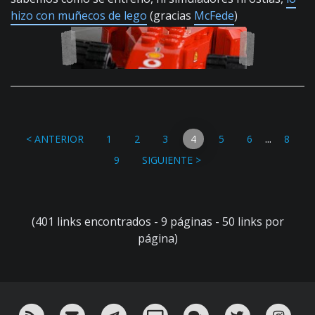
hizo con muñecos de lego
(gracias
McFede
)
...
< ANTERIOR
1
2
3
4
5
6
8
9
SIGUIENTE >
(401 links encontrados - 9 páginas - 50 links por
página)
RSS
¡Mándame un email!
¡Nuestro canal en Telegram!
Oink! TV
Charla con nosotros 
Twitter
Ins