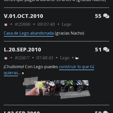
V.01.OCT.2010
55
•
#25986
• 08:07:40 •
Lego
Casa de Lego abandonada
(gracias Nacho)
L.20.SEP.2010
51
•
#25877
• 07:48:43 •
Lego
•
¡Chulísimo! Con Lego puedes
construir lo que tú
quieras
...