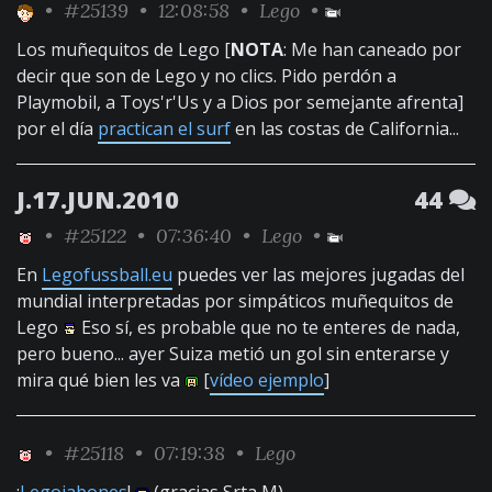
•
#25139
• 12:08:58 •
Lego
•
Los muñequitos de Lego [
NOTA
: Me han caneado por
decir que son de Lego y no clics. Pido perdón a
Playmobil, a Toys'r'Us y a Dios por semejante afrenta]
por el día
practican el surf
en las costas de California...
J.17.JUN.2010
44
•
#25122
• 07:36:40 •
Lego
•
En
Legofussball.eu
puedes ver las mejores jugadas del
mundial interpretadas por simpáticos muñequitos de
Lego
Eso sí, es probable que no te enteres de nada,
pero bueno... ayer Suiza metió un gol sin enterarse y
mira qué bien les va
[
vídeo ejemplo
]
•
#25118
• 07:19:38 •
Lego