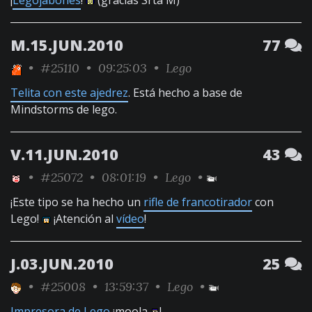
¡
Legojabones
!
(gracias Srta M)
M.15.JUN.2010
77
•
#25110
• 09:25:03 •
Lego
Telita con este ajedrez
. Está hecho a base de
Mindstorms de lego.
V.11.JUN.2010
43
•
#25072
• 08:01:19 •
Lego
•
¡Este tipo se ha hecho un
rifle de francotirador
con
Lego!
¡Atención al
vídeo
!
J.03.JUN.2010
25
•
#25008
• 13:59:37 •
Lego
•
Impresora de Lego
¡moola
!