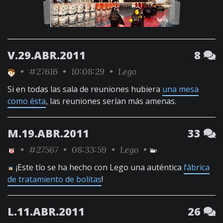
V.29.ABR.2011
8
•
#27616
• 10:08:29 •
Lego
Si en todas las sala de reuniones hubiera
una mesa
como ésta
, las reuniones serían más amenas.
M.19.ABR.2011
33
•
#27567
• 08:33:59 •
Lego
•
¡Este tío se ha hecho con Lego una auténtica
fábrica
de tratamiento de bolitas
!
L.11.ABR.2011
26