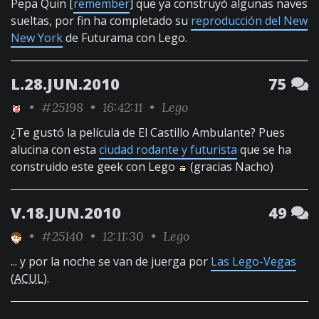
Pepa Quin [
remember
] que ya construyó algunas naves
sueltas, por fin ha completado su
reproducción del New
New York
de Futurama con Lego.
L.28.JUN.2010
75
•
#25198
• 16:42:11 •
Lego
¿Te gustó la película de El Castillo Ambulante? Pues
alucina con esta
ciudad rodante y futurista
que se ha
construido este geek con Lego
(gracias Nacho)
V.18.JUN.2010
49
•
#25140
• 12:11:30 •
Lego
... y por la noche se van de juerga por
Las Lego-Vegas
(
ACUL
).