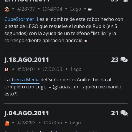
•
#28797
• 10:48:04 •
Lego
•
CubeStormer II
es el nombre de este robot hecho con
piezas de LEGO que resuelve el cubo de Rubik (en 5
segundos) con la ayuda de un teléfono "listillo" y la
correspondiente aplicacion android
J.18.AGO.2011
23
•
#28401
• 17:00:03 •
Lego
La
Tierra Media
del Señor de los Anillos hecha al
completo con Lego
(gracias... er... ¿quién me mandó
esto?)
J.04.AGO.2011
21
•
#28293
• 10:57:55 •
Lego