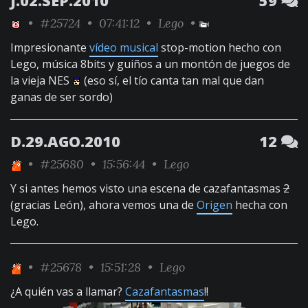
J.02.SEP.2010
59
•
#25724
• 07:41:12 •
Lego
•
Impresionante
vídeo musical
stop-motion hecho con
Lego, música 8bits y guiños a un montón de juegos de
la vieja NES
(eso sí, el tío canta tan mal que dan
ganas de ser sordo)
D.29.AGO.2010
12
•
#25680
• 15:56:44 •
Lego
Y si antes hemos visto una escena de cazafantasmas
2
(gracias León), ahora vemos una de
Origen
hecha con
Lego.
•
#25678
• 15:51:28 •
Lego
¿A quién vas a llamar?
Cazafantasmas
!!