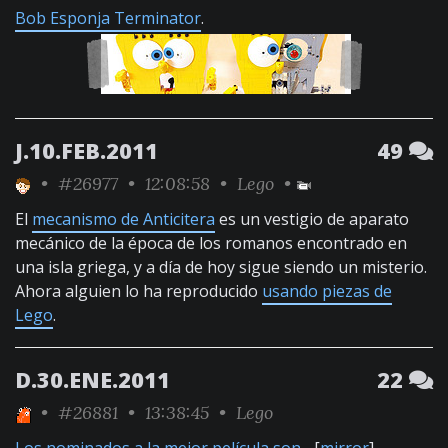
Bob Esponja Terminator
.
J.10.FEB.2011
49
•
#26977
• 12:08:58 •
Lego
•
El
mecanismo de Anticitera
es un vestigio de aparato
mecánico de la época de los romanos encontrado en
una isla griega, y a día de hoy sigue siendo un misterio.
Ahora alguien lo ha reproducido
usando piezas de
Lego
.
D.30.ENE.2011
22
•
#26881
• 13:38:45 •
Lego