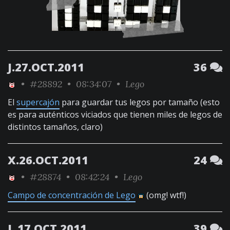
J.27.OCT.2011
36
•
#28892
• 08:34:07 •
Lego
El
supercajón
para guardar tus legos por tamaño (esto
es para auténticos viciados que tienen miles de legos de
distintos tamaños, claro)
X.26.OCT.2011
24
•
#28874
• 08:42:24 •
Lego
Campo de concentración de Lego
(omg! wtf!)
L.17.OCT.2011
39