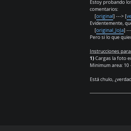
Estoy probando los
comentarios:
[
original
] ---> [
v
Evidentemente, que
[
original_JoJa
] --
Pero si lo que quie
Instrucciones par
1)
Cargas la foto e
Minimum area: 10 -
Está chulo, ¿verda