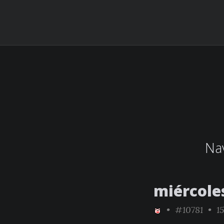
Nav
miércoles
•
#10781
• 15