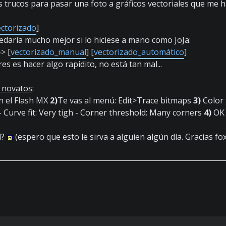
 trucos para pasar una foto a gráficos vectoriales que me 
ectorizado
]
daría mucho mejor si lo hiciese a mano como JoJa:
-> [
vectorizado_manual
] [
vectorizado_automático
]
res es hacer algo rapidito, no está tan mal...
a novatos
:
n el Flash MX
2)
Te vas al menú: Edit>Trace bitmaps
3)
Color 
 Curve fit: Very tigh - Corner threshold: Many corners
4)
OK
d?
(espero que esto le sirva a alguien algún día. Gracias fox