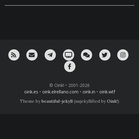
RSS
¡Mándame un email!
¡Nuestro canal en Telegram!
Oink! TV
Charla con nosotros 
Twitter
Ins
Facebook
© Oink! • 2001-2026
oink.es
•
oink.elrellano.com
•
oink.in
•
oink.wtf
Theme by
beautiful-jekyll
(unjekyllified by
Oink!
)