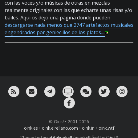
con las voces y/o músicas de otras en mezclas
realmente originales con las que echarte unas risas y/o
bailes. Aquí os dejo una página donde pueden
descargarse nada menos que 2747 artefactos musicales
engendrados por geniecillos de los platos....
RSS
¡Mándame un email!
¡Nuestro canal en Telegram!
Oink! TV
Charla con nosotros 
Twitter
Ins
Facebook
© Oink! • 2001-2026
oink.es
•
oink.elrellano.com
•
oink.in
•
oink.wtf
Theme by
beautiful-jekyll
(unjekyllified by
Oink!
)