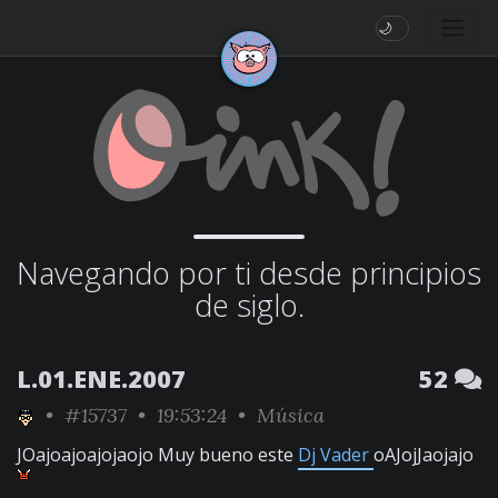
🌙
Navegando por ti desde principios
de siglo.
L.01.ENE.2007
52
•
#15737
• 19:53:24 •
Música
JOajoajoajojaojo Muy bueno este
Dj Vader
oAJojJaojajo