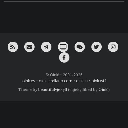
RSS
¡Mándame un email!
¡Nuestro canal en Telegram!
Oink! TV
Charla con nosotros 
Twitter
Ins
Facebook
© Oink! • 2001-2026
oink.es
•
oink.elrellano.com
•
oink.in
•
oink.wtf
Theme by
beautiful-jekyll
(unjekyllified by
Oink!
)