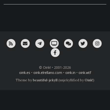
RSS
¡Mándame un email!
¡Nuestro canal en Telegram!
Oink! TV
Charla con nosotros 
Twitter
Ins
Facebook
© Oink! • 2001-2026
oink.es
•
oink.elrellano.com
•
oink.in
•
oink.wtf
Theme by
beautiful-jekyll
(unjekyllified by
Oink!
)