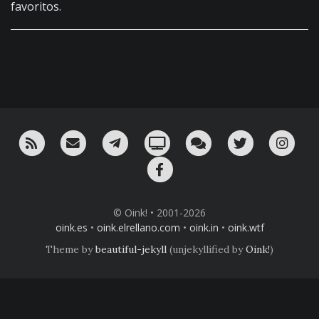
favoritos.
RSS
¡Mándame un email!
¡Nuestro canal en Telegram!
Oink! TV
Charla con nosotros 
Twitter
Ins
Facebook
© Oink! • 2001-2026
oink.es
•
oink.elrellano.com
•
oink.in
•
oink.wtf
Theme by
beautiful-jekyll
(unjekyllified by
Oink!
)