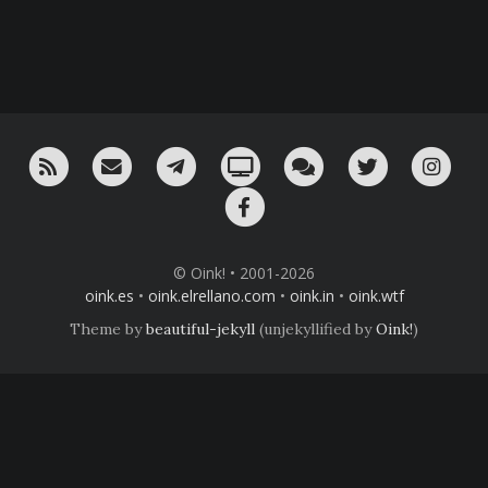
RSS
¡Mándame un email!
¡Nuestro canal en Telegram!
Oink! TV
Charla con nosotros 
Twitter
Ins
Facebook
© Oink! • 2001-2026
oink.es
•
oink.elrellano.com
•
oink.in
•
oink.wtf
Theme by
beautiful-jekyll
(unjekyllified by
Oink!
)