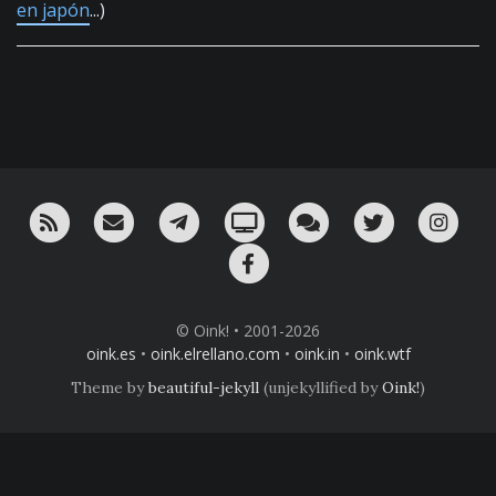
en japón
...)
RSS
¡Mándame un email!
¡Nuestro canal en Telegram!
Oink! TV
Charla con nosotros 
Twitter
Ins
Facebook
© Oink! • 2001-2026
oink.es
•
oink.elrellano.com
•
oink.in
•
oink.wtf
Theme by
beautiful-jekyll
(unjekyllified by
Oink!
)