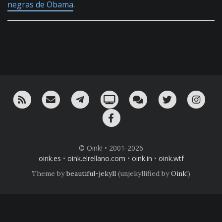
negras de Obama
.
RSS
¡Mándame un email!
¡Nuestro canal en Telegram!
Oink! TV
Charla con nosotros 
Twitter
Ins
Facebook
© Oink! • 2001-2026
oink.es
•
oink.elrellano.com
•
oink.in
•
oink.wtf
Theme by
beautiful-jekyll
(unjekyllified by
Oink!
)