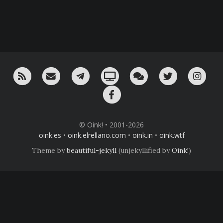
RSS
¡Mándame un email!
¡Nuestro canal en Telegram!
Oink! TV
Charla con nosotros 
Twitter
Ins
Facebook
© Oink! • 2001-2026
oink.es
•
oink.elrellano.com
•
oink.in
•
oink.wtf
Theme by
beautiful-jekyll
(unjekyllified by
Oink!
)